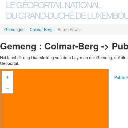
LE GÉOPORTAIL NATIONAL
DU GRAND-DUCHÉ DE LUXEMBO
Gemengen
/
Colmar-Berg
/
Public Power
Gemeng : Colmar-Berg -> Pub
Hei fannt dir eng Duerstellung vun dem Layer an der Gemeng, déi dir 
Geoportal.
+
Public
–