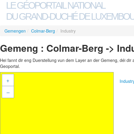
LE GÉOPORTAIL NATIONAL
DU GRAND-DUCHÉ DE LUXEMBO
Gemengen
/
Colmar-Berg
/
Industry
Gemeng : Colmar-Berg -> Ind
Hei fannt dir eng Duerstellung vun dem Layer an der Gemeng, déi dir 
Geoportal.
+
Indust
–