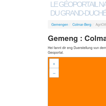
LE GÉOPORTAIL N
DU GRAND-DUCHÉ
Gemengen
/
Colmar-Berg
/
AgriOt
Gemeng : Colmar
Hei fannt dir eng Duerstellung vun de
Geoportal.
+
–