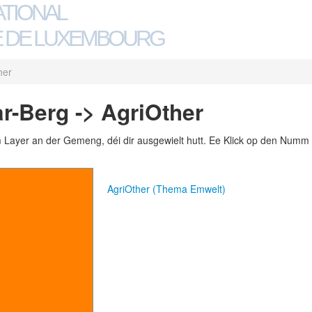
ATIONAL
 DE LUXEMBOURG
her
-Berg -> AgriOther
m Layer an der Gemeng, déi dir ausgewielt hutt. Ee Klick op den Numm 
AgriOther (Thema Emwelt)