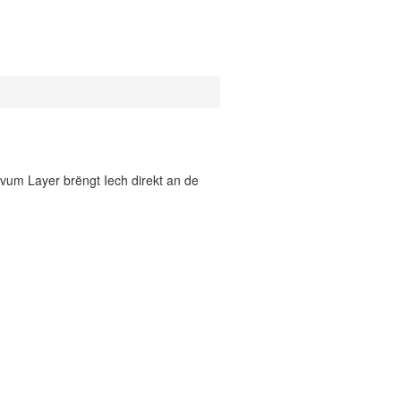
vum Layer brëngt Iech direkt an de