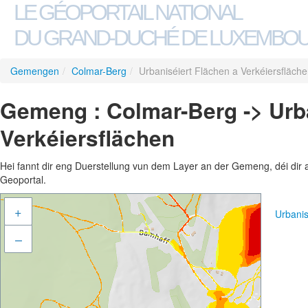
LE GÉOPORTAIL NATIONAL
DU GRAND-DUCHÉ DE LUXEMBO
Gemengen
/
Colmar-Berg
/
Urbaniséiert Flächen a Verkéiersfläch
Gemeng : Colmar-Berg -> Urba
Verkéiersflächen
Hei fannt dir eng Duerstellung vun dem Layer an der Gemeng, déi dir 
Geoportal.
+
Urbanis
–