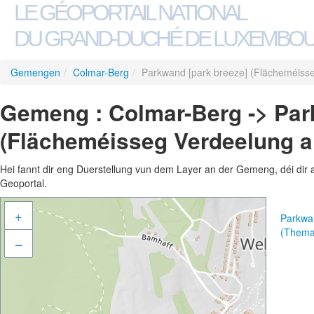
LE GÉOPORTAIL NATIONAL
DU GRAND-DUCHÉ DE LUXEMBO
Gemengen
/
Colmar-Berg
/
Parkwand [park breeze] (Flächeméisse
Gemeng : Colmar-Berg -> Par
(Flächeméisseg Verdeelung a
Hei fannt dir eng Duerstellung vun dem Layer an der Gemeng, déi dir 
Geoportal.
+
Parkwan
(Thema
–