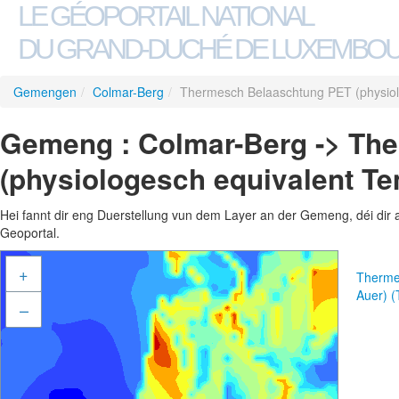
LE GÉOPORTAIL NATIONAL
DU GRAND-DUCHÉ DE LUXEMBO
Gemengen
/
Colmar-Berg
/
Thermesch Belaaschtung PET (physiol
Gemeng : Colmar-Berg -> Th
(physiologesch equivalent Te
Hei fannt dir eng Duerstellung vun dem Layer an der Gemeng, déi dir 
Geoportal.
+
Therme
Auer) 
–