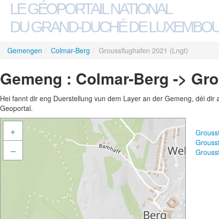
LE GÉOPORTAIL NATIONAL
DU GRAND-DUCHÉ DE LUXEMBO
Gemengen
/
Colmar-Berg
/
Groussflughafen 2021 (Lngt)
Gemeng : Colmar-Berg -> Gro
Hei fannt dir eng Duerstellung vun dem Layer an der Gemeng, déi dir 
Geoportal.
+
Grouss
Grouss
–
Grouss