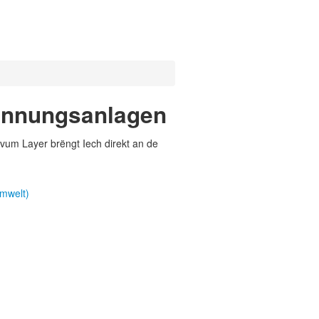
rennungsanlagen
vum Layer brëngt Iech direkt an de
mwelt)