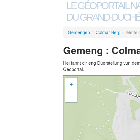
LE GÉOPORTAIL N
DU GRAND-DUCHÉ
Gemengen
/
Colmar-Berg
/
Mettel
Gemeng : Colma
Hei fannt dir eng Duerstellung vun de
Geoportal.
+
–