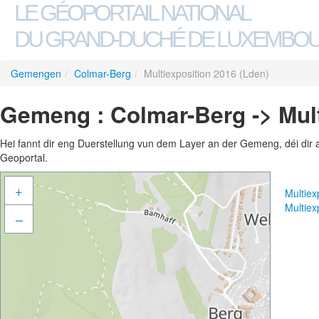
LE GÉOPORTAIL NATIONAL
DU GRAND-DUCHÉ DE LUXEMBO
Gemengen
/
Colmar-Berg
/
Multiexposition 2016 (Lden)
Gemeng : Colmar-Berg -> Mult
Hei fannt dir eng Duerstellung vun dem Layer an der Gemeng, déi dir 
Geoportal.
+
Multiex
Multiex
–