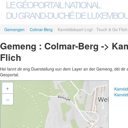
LE GÉOPORTAIL NATIONAL
DU GRAND-DUCHÉ DE LUXEMBO
Gemengen
/
Colmar-Berg
/
Kaméidiskaart Lngt - Touch & Go Flich
Gemeng : Colmar-Berg -> Kam
Flich
Hei fannt dir eng Duerstellung vun dem Layer an der Gemeng, déi dir 
Geoportal.
+
Kaméidi
Kaméidi
–