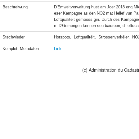
Beschreiwung
D'Emweltverwaltung huet am Joer 2018 eng Mi
eser Kampagne as den NO2 mat Hellef vun Pas
Loftqualitéit gemooss gin. Durch dës Kampagne 
n. D'Gemengen kennen sou baidroen, d'Loftquali
Stëchwieder
Hotspots,  Loftqualitéit,  Strossenverkéier,  NO
Komplett Metadaten
Link
(c) Administration du Cadast