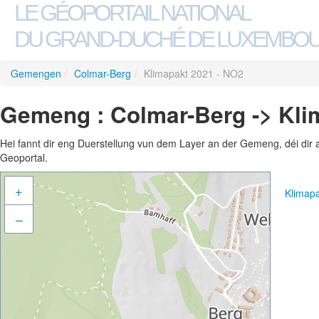
LE GÉOPORTAIL NATIONAL
DU GRAND-DUCHÉ DE LUXEMBO
Gemengen
/
Colmar-Berg
/
Klimapakt 2021 - NO2
Gemeng : Colmar-Berg -> Kli
Hei fannt dir eng Duerstellung vun dem Layer an der Gemeng, déi dir 
Geoportal.
+
Klimap
–