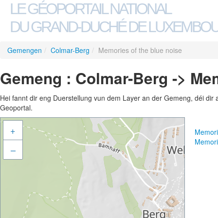
LE GÉOPORTAIL NATIONAL
DU GRAND-DUCHÉ DE LUXEMBO
Gemengen
/
Colmar-Berg
/
Memories of the blue noise
Gemeng : Colmar-Berg -> Memo
Hei fannt dir eng Duerstellung vun dem Layer an der Gemeng, déi dir 
Geoportal.
+
Memorie
Memorie
–