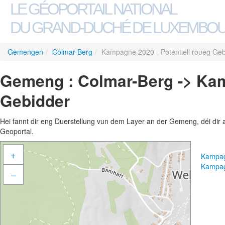
LE GÉOPORTAIL NATIONAL
DU GRAND-DUCHÉ DE LUXEMBO
Gemengen
/
Colmar-Berg
/
Kampagne 2020 - Potentiell roueg Geb
Gemeng : Colmar-Berg -> Kam
Gebidder
Hei fannt dir eng Duerstellung vun dem Layer an der Gemeng, déi dir 
Geoportal.
+
Kampag
Kampag
–