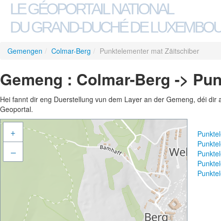
LE GÉOPORTAIL NATIONAL
DU GRAND-DUCHÉ DE LUXEMBO
Gemengen
/
Colmar-Berg
/
Punktelementer mat Zäitschiber
Gemeng : Colmar-Berg -> Pun
Hei fannt dir eng Duerstellung vun dem Layer an der Gemeng, déi dir 
Geoportal.
+
Punkte
Punkte
–
Punkte
Punktel
Punktel