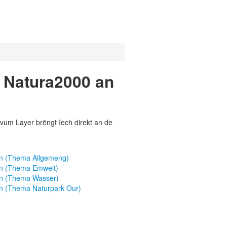
 Natura2000 an
vum Layer brëngt Iech direkt an de
n (Thema Allgemeng)
en (Thema Emwelt)
en (Thema Wasser)
n (Thema Naturpark Our)