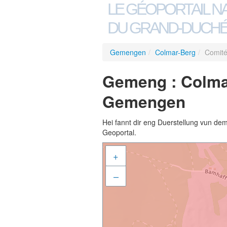
LE GÉOPORTAIL N
DU GRAND-DUCHÉ
Gemengen
/
Colmar-Berg
/
Comité
Gemeng : Colmar
Gemengen
Hei fannt dir eng Duerstellung vun de
Geoportal.
+
–