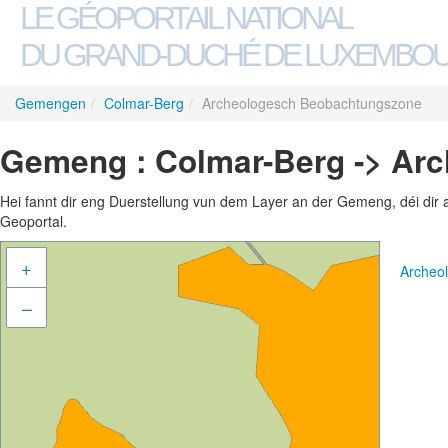
LE GÉOPORTAIL NATIONAL
DU GRAND-DUCHÉ DE LUXEMBO
Gemengen
/
Colmar-Berg
/
Archeologesch Beobachtungszone
Gemeng : Colmar-Berg -> Ar
Hei fannt dir eng Duerstellung vun dem Layer an der Gemeng, déi dir 
Geoportal.
+
Archeo
–