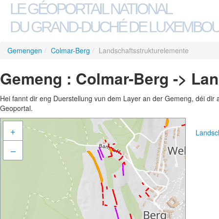
LE GÉOPORTAIL NATIONAL
DU GRAND-DUCHÉ DE LUXEMBO
Gemengen
/
Colmar-Berg
/
Landschaftsstrukturelemente
Gemeng : Colmar-Berg -> Lan
Hei fannt dir eng Duerstellung vun dem Layer an der Gemeng, déi dir 
Geoportal.
+
Landsch
–