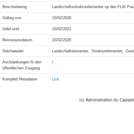
Beschreiwung
Landschaftsstrukturelementer op den FLIK Par
Gülteg vun
15/02/2020
Valid until
15/02/2021
Revisiounsdatum
15/02/2020
Stëchwieder
Landschaftslementer,  Strukturelementer,  Ges
Aschränkungen fir den 
/
öffentlëchen Zougang
Komplett Metadaten
Link
(c) Administration du Cadast