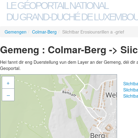
LE GÉOPORTAIL NATIONAL
DU GRAND-DUCHÉ DE LUXEMBO
Gemengen
/
Colmar-Berg
/
Siichtbar Erosiounsrillen a -grief
Gemeng : Colmar-Berg -> Siich
Hei fannt dir eng Duerstellung vun dem Layer an der Gemeng, déi dir 
Geoportal.
+
Siichtb
Siichtb
–
Siichtb