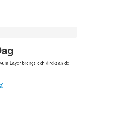
Dag
vum Layer brëngt Iech direkt an de
g)