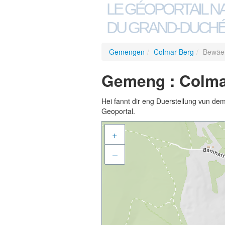
LE GÉOPORTAIL N
DU GRAND-DUCHÉ
Gemengen
/
Colmar-Berg
/
Bewäer
Gemeng : Colma
Hei fannt dir eng Duerstellung vun de
Geoportal.
+
–