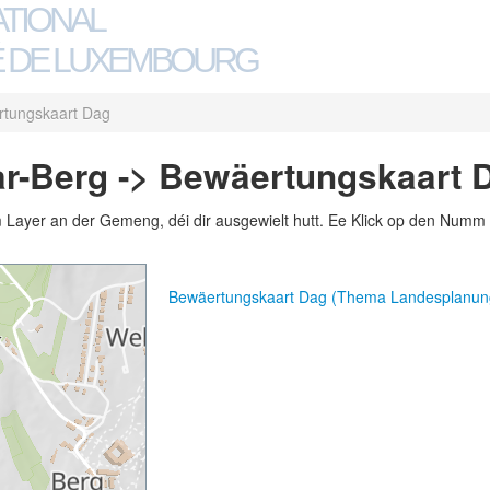
ATIONAL
 DE LUXEMBOURG
tungskaart Dag
r-Berg -> Bewäertungskaart 
m Layer an der Gemeng, déi dir ausgewielt hutt. Ee Klick op den Numm 
Bewäertungskaart Dag (Thema Landesplanun