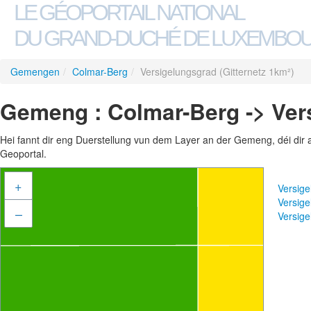
LE GÉOPORTAIL NATIONAL
DU GRAND-DUCHÉ DE LUXEMBO
Gemengen
/
Colmar-Berg
/
Versigelungsgrad (Gitternetz 1km²)
Gemeng : Colmar-Berg -> Vers
Hei fannt dir eng Duerstellung vun dem Layer an der Gemeng, déi dir 
Geoportal.
+
Versige
Versige
–
Versige