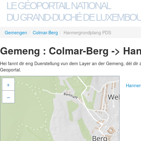
LE GÉOPORTAIL NATIONAL
DU GRAND-DUCHÉ DE LUXEMBO
Gemengen
/
Colmar-Berg
/
Hannergrondplang PDS
Gemeng : Colmar-Berg -> Ha
Hei fannt dir eng Duerstellung vun dem Layer an der Gemeng, déi dir 
Geoportal.
+
Hanner
–