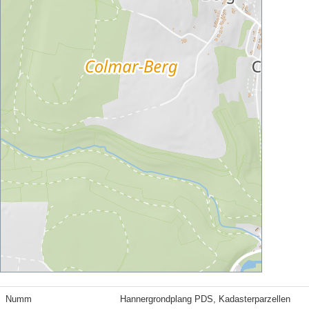
Numm
Hannergrondplang PDS, Kadasterparzellen