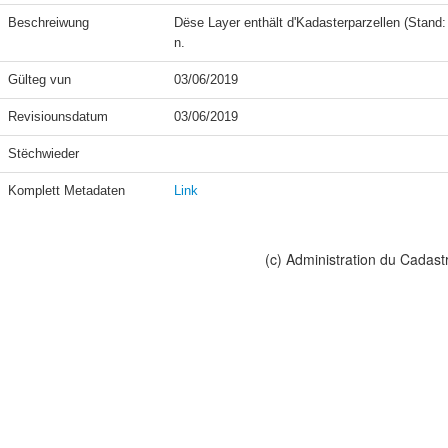
Beschreiwung
Dëse Layer enthält d'Kadasterparzellen (Stand: 
Gülteg vun
03/06/2019
Revisiounsdatum
03/06/2019
Stëchwieder
Komplett Metadaten
Link
(c) Administration du Cadast