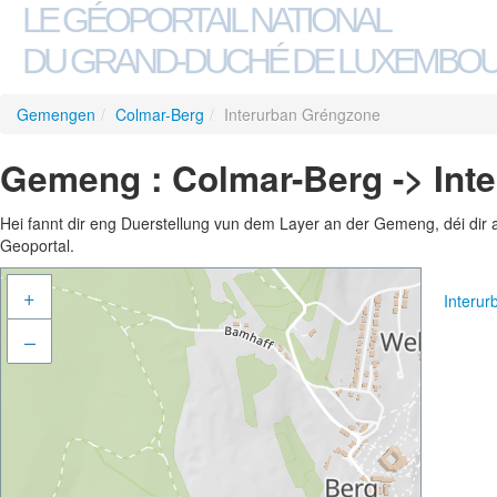
LE GÉOPORTAIL NATIONAL
DU GRAND-DUCHÉ DE LUXEMBO
Gemengen
/
Colmar-Berg
/
Interurban Gréngzone
Gemeng : Colmar-Berg -> Int
Hei fannt dir eng Duerstellung vun dem Layer an der Gemeng, déi dir 
Geoportal.
+
Interu
–