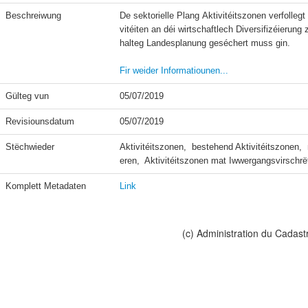
Beschreiwung
De sektorielle Plang Aktivitéitszonen verfolle
vitéiten an déi wirtschaftlech Diversifizéierun
halteg Landesplanung geséchert muss gin.

Fir weider Informatiounen...
Gülteg vun
05/07/2019
Revisiounsdatum
05/07/2019
Stëchwieder
Aktivitéitszonen,  bestehend Aktivitéitszonen, 
eren,  Aktivitéitszonen mat Iwwergangsvirschrë
Komplett Metadaten
Link
(c) Administration du Cadast