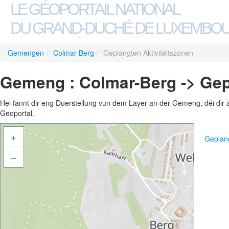
LE GÉOPORTAIL NATIONAL
DU GRAND-DUCHÉ DE LUXEMBO
Gemengen
/
Colmar-Berg
/
Geplangten Aktivitéitszonen
Gemeng : Colmar-Berg -> Gep
Hei fannt dir eng Duerstellung vun dem Layer an der Gemeng, déi dir 
Geoportal.
+
Geplan
–