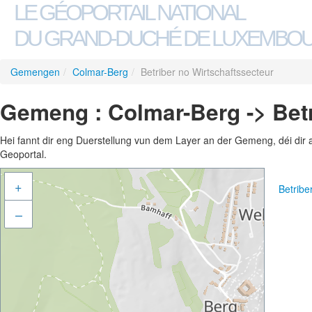
LE GÉOPORTAIL NATIONAL
DU GRAND-DUCHÉ DE LUXEMBO
Gemengen
/
Colmar-Berg
/
Betriber no Wirtschaftssecteur
Gemeng : Colmar-Berg -> Betr
Hei fannt dir eng Duerstellung vun dem Layer an der Gemeng, déi dir 
Geoportal.
+
Betribe
–