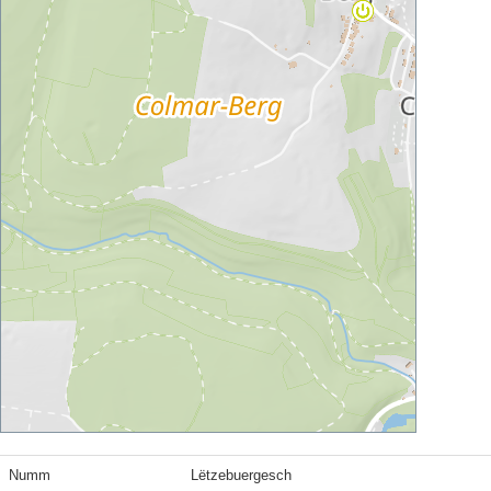
Numm
Lëtzebuergesch