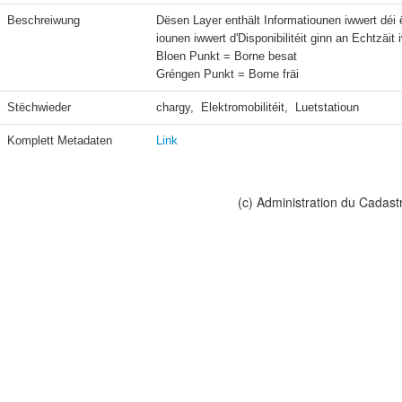
Beschreiwung
Dësen Layer enthält Informatiounen iwwert déi ë
iounen iwwert d'Disponibilitéit ginn an Echtzäit 
Bloen Punkt = Borne besat

Gréngen Punkt = Borne fräi
Stëchwieder
chargy,  Elektromobilitéit,  Luetstatioun
Komplett Metadaten
Link
(c) Administration du Cadast