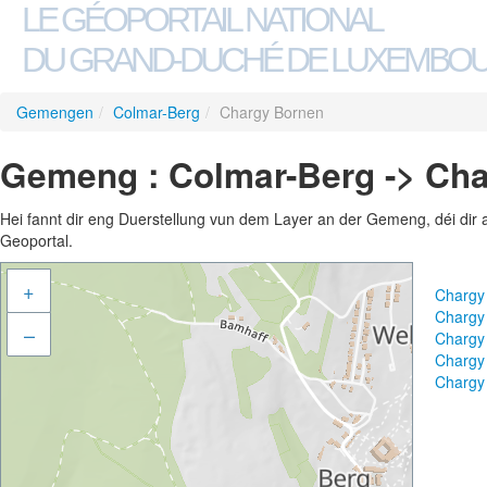
LE GÉOPORTAIL NATIONAL
DU GRAND-DUCHÉ DE LUXEMBO
Gemengen
/
Colmar-Berg
/
Chargy Bornen
Gemeng : Colmar-Berg -> Ch
Hei fannt dir eng Duerstellung vun dem Layer an der Gemeng, déi dir 
Geoportal.
+
Chargy
Chargy
–
Chargy
Chargy
Chargy