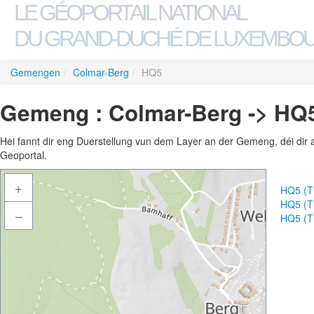
LE GÉOPORTAIL NATIONAL
DU GRAND-DUCHÉ DE LUXEMBO
Gemengen
/
Colmar-Berg
/
HQ5
Gemeng : Colmar-Berg -> HQ
Hei fannt dir eng Duerstellung vun dem Layer an der Gemeng, déi dir 
Geoportal.
+
HQ5 (T
HQ5 (T
–
HQ5 (T