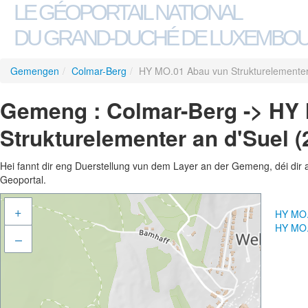
LE GÉOPORTAIL NATIONAL
DU GRAND-DUCHÉ DE LUXEMBO
Gemengen
/
Colmar-Berg
/
HY MO.01 Abau vun Strukturelementer
Gemeng : Colmar-Berg -> HY
Strukturelementer an d'Suel (
Hei fannt dir eng Duerstellung vun dem Layer an der Gemeng, déi dir 
Geoportal.
+
HY MO.
HY MO.
–