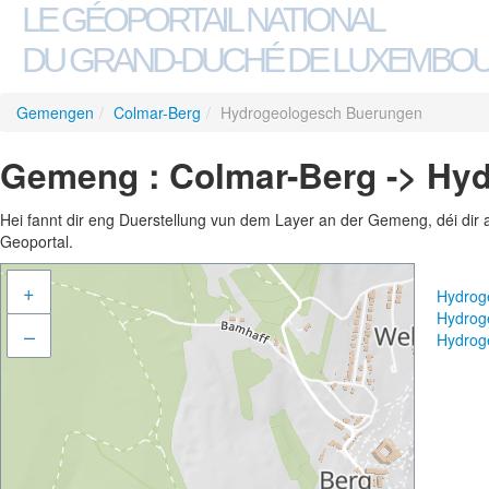
LE GÉOPORTAIL NATIONAL
DU GRAND-DUCHÉ DE LUXEMBO
Gemengen
/
Colmar-Berg
/
Hydrogeologesch Buerungen
Gemeng : Colmar-Berg -> Hy
Hei fannt dir eng Duerstellung vun dem Layer an der Gemeng, déi dir 
Geoportal.
+
Hydrog
Hydrog
–
Hydrog