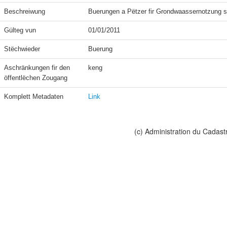
Beschreiwung
Buerungen a Pëtzer fir Grondwaassernotzung 
Gülteg vun
01/01/2011
Stëchwieder
Buerung
Aschränkungen fir den 
keng
öffentlëchen Zougang
Komplett Metadaten
Link
(c) Administration du Cadast