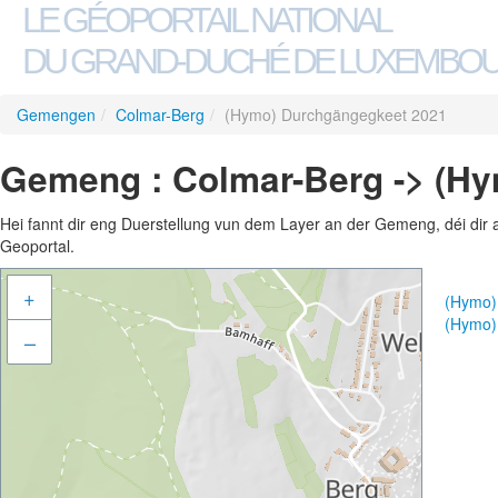
LE GÉOPORTAIL NATIONAL
DU GRAND-DUCHÉ DE LUXEMBO
Gemengen
/
Colmar-Berg
/
(Hymo) Durchgängegkeet 2021
Gemeng : Colmar-Berg -> (H
Hei fannt dir eng Duerstellung vun dem Layer an der Gemeng, déi dir 
Geoportal.
+
(Hymo)
(Hymo)
–