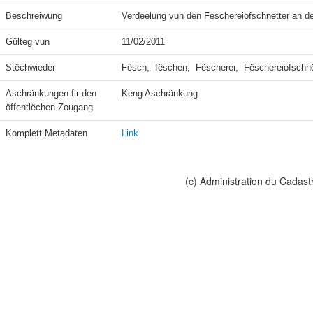
Beschreiwung
Verdeelung vun den Fëschereiofschnëtter an d
Gülteg vun
11/02/2011
Stëchwieder
Fësch,  fëschen,  Fëscherei,  Fëschereiofschn
Aschränkungen fir den 
Keng Aschränkung
öffentlëchen Zougang
Komplett Metadaten
Link
(c) Administration du Cadast