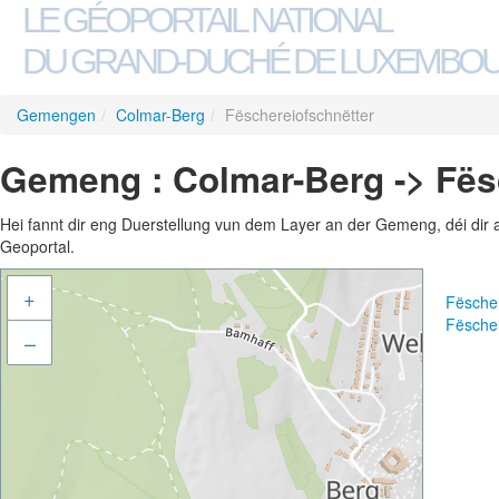
LE GÉOPORTAIL NATIONAL
DU GRAND-DUCHÉ DE LUXEMBO
Gemengen
/
Colmar-Berg
/
Fëschereiofschnëtter
Gemeng : Colmar-Berg -> Fës
Hei fannt dir eng Duerstellung vun dem Layer an der Gemeng, déi dir 
Geoportal.
+
Fësche
Fësche
–