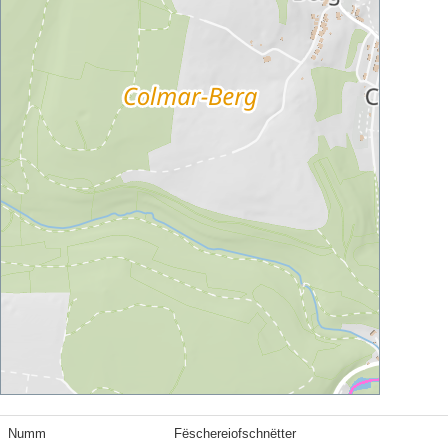
Numm
Fëschereiofschnëtter