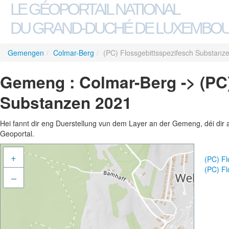
LE GÉOPORTAIL NATIONAL
DU GRAND-DUCHÉ DE LUXEMBO
Gemengen
/
Colmar-Berg
/
(PC) Flossgebittsspezifesch Substanz
Gemeng : Colmar-Berg -> (PC)
Substanzen 2021
Hei fannt dir eng Duerstellung vun dem Layer an der Gemeng, déi dir 
Geoportal.
+
(PC) F
(PC) F
–