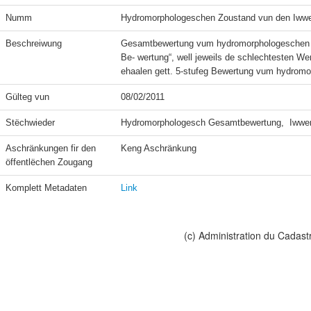
Numm
Hydromorphologeschen Zoustand vun den Iww
Beschreiwung
Gesamtbewertung vum hydromorphologeschen Zo
Be- wertung“, well jeweils de schlechtesten W
ehaalen gett. 5-stufeg Bewertung vum hydrom
Gülteg vun
08/02/2011
Stëchwieder
Hydromorphologesch Gesamtbewertung,  Iwwerf
Aschränkungen fir den 
Keng Aschränkung
öffentlëchen Zougang
Komplett Metadaten
Link
(c) Administration du Cadast