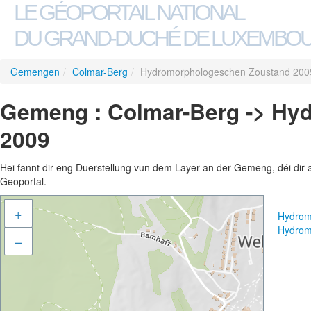
LE GÉOPORTAIL NATIONAL
DU GRAND-DUCHÉ DE LUXEMBO
Gemengen
/
Colmar-Berg
/
Hydromorphologeschen Zoustand 200
Gemeng : Colmar-Berg -> Hy
2009
Hei fannt dir eng Duerstellung vun dem Layer an der Gemeng, déi dir 
Geoportal.
+
Hydrom
Hydrom
–