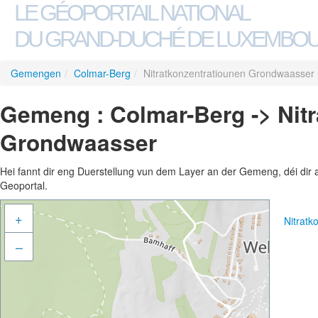
LE GÉOPORTAIL NATIONAL
DU GRAND-DUCHÉ DE LUXEMBO
Gemengen
/
Colmar-Berg
/
Nitratkonzentratiounen Grondwaasser
Gemeng : Colmar-Berg -> Nitr
Grondwaasser
Hei fannt dir eng Duerstellung vun dem Layer an der Gemeng, déi dir 
Geoportal.
+
Nitrat
–