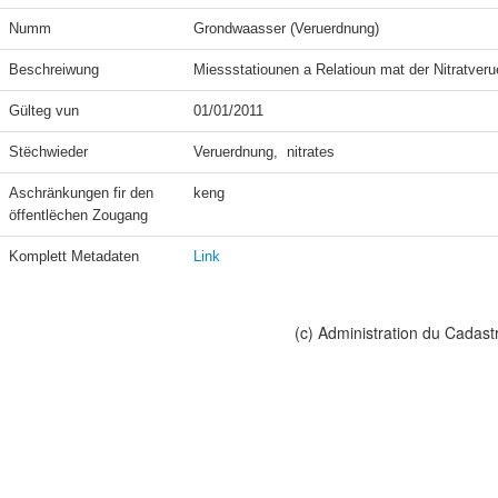
Numm
Grondwaasser (Veruerdnung)
Beschreiwung
Miessstatiounen a Relatioun mat der Nitratveru
Gülteg vun
01/01/2011
Stëchwieder
Veruerdnung,  nitrates
Aschränkungen fir den 
keng
öffentlëchen Zougang
Komplett Metadaten
Link
(c) Administration du Cadast