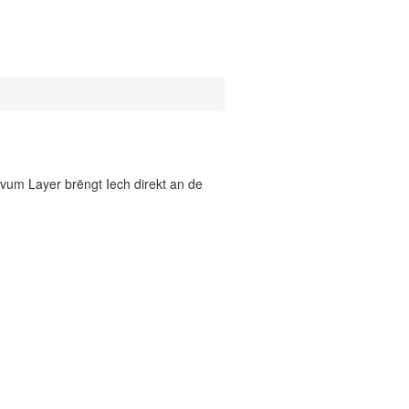
vum Layer brëngt Iech direkt an de