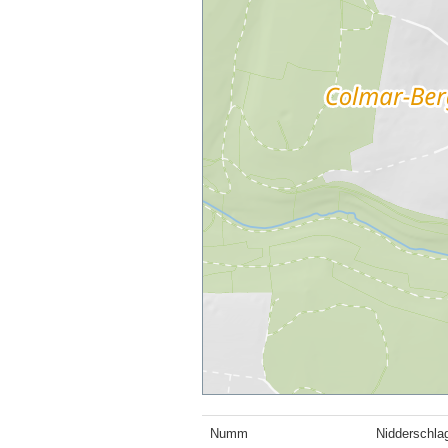
Numm
Nidderschla