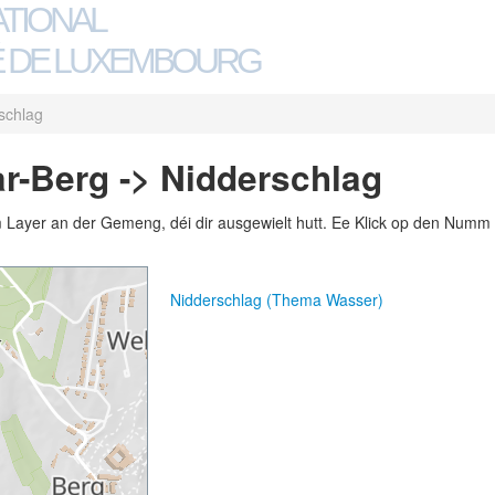
ATIONAL
 DE LUXEMBOURG
schlag
r-Berg -> Nidderschlag
m Layer an der Gemeng, déi dir ausgewielt hutt. Ee Klick op den Numm 
Nidderschlag (Thema Wasser)