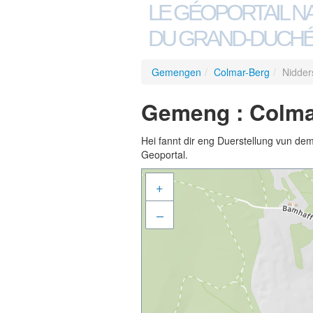
LE GÉOPORTAIL N
DU GRAND-DUCHÉ
Gemengen
/
Colmar-Berg
/
Nidder
Gemeng : Colma
Hei fannt dir eng Duerstellung vun de
Geoportal.
+
–