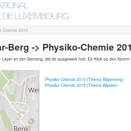
ATIONAL
 DE LUXEMBOURG
o-Chemie 2015
r-Berg -> Physiko-Chemie 20
m Layer an der Gemeng, déi dir ausgewielt hutt. Ee Klick op den Numm 
Physiko-Chemie 2015 (Thema Allgemeng)
Physiko-Chemie 2015 (Thema Wasser)