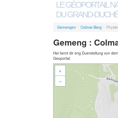
LE GÉOPORTAIL N
DU GRAND-DUCHÉ
Gemengen
/
Colmar-Berg
/
Physik
Gemeng : Colma
Hei fannt dir eng Duerstellung vun de
Geoportal.
+
–