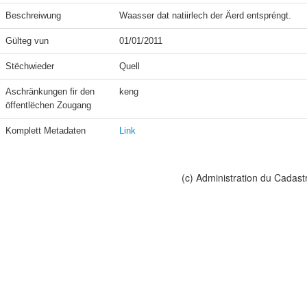
Beschreiwung
Waasser dat natiirlech der Äerd entspréngt.
Gülteg vun
01/01/2011
Stëchwieder
Quell
Aschränkungen fir den 
keng
öffentlëchen Zougang
Komplett Metadaten
Link
(c) Administration du Cadast