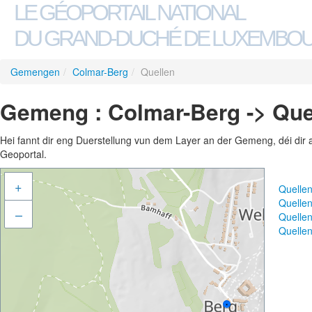
LE GÉOPORTAIL NATIONAL
DU GRAND-DUCHÉ DE LUXEMBO
Gemengen
/
Colmar-Berg
/
Quellen
Gemeng : Colmar-Berg -> Que
Hei fannt dir eng Duerstellung vun dem Layer an der Gemeng, déi dir 
Geoportal.
+
Quelle
Quelle
–
Quelle
Quelle