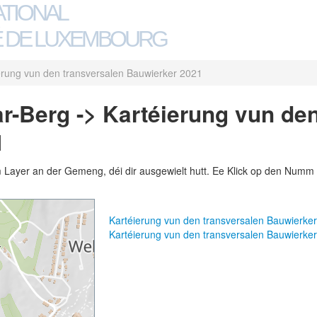
ATIONAL
 DE LUXEMBOURG
erung vun den transversalen Bauwierker 2021
-Berg -> Kartéierung vun den
1
m Layer an der Gemeng, déi dir ausgewielt hutt. Ee Klick op den Numm 
Kartéierung vun den transversalen Bauwierk
Kartéierung vun den transversalen Bauwierk