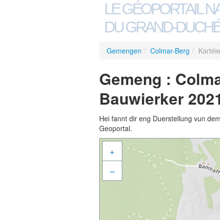
LE GÉOPORTAIL N
DU GRAND-DUCHÉ
Gemengen
/
Colmar-Berg
/
Kartéi
Gemeng : Colmar
Bauwierker 202
Hei fannt dir eng Duerstellung vun de
Geoportal.
+
–