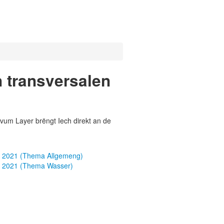
 transversalen
vum Layer brëngt Iech direkt an de
er 2021 (Thema Allgemeng)
er 2021 (Thema Wasser)