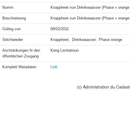
Numm
Knappheet vun Drénkwaasser (Phase « orange
Beschreiwung
Knappheet vun Drénkwaasser (Phase « orange
Gülteg vun
08/02/2011
Stëchwieder
Knappheet,  Drénkwaasser,  Phase orange
Aschränkungen fir den 
Keng Limitatioun
öffentlëchen Zougang
Komplett Metadaten
Link
(c) Administration du Cadast