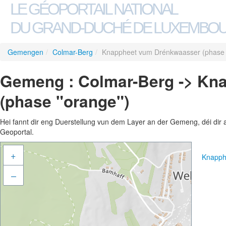
LE GÉOPORTAIL NATIONAL
DU GRAND-DUCHÉ DE LUXEMBO
Gemengen
/
Colmar-Berg
/
Knappheet vum Drénkwaasser (phase 
Gemeng : Colmar-Berg -> Kn
(phase "orange")
Hei fannt dir eng Duerstellung vun dem Layer an der Gemeng, déi dir 
Geoportal.
+
Knapph
–