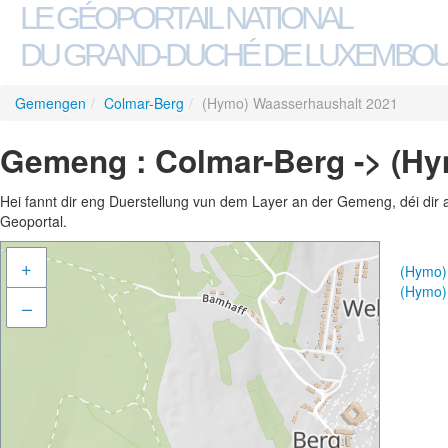
LE GÉOPORTAIL NATIONAL
DU GRAND-DUCHÉ DE LUXEMBO
Gemengen
/
Colmar-Berg
/
(Hymo) Waasserhaushalt 2021
Gemeng : Colmar-Berg -> (H
Hei fannt dir eng Duerstellung vun dem Layer an der Gemeng, déi dir 
Geoportal.
+
(Hymo)
(Hymo)
–