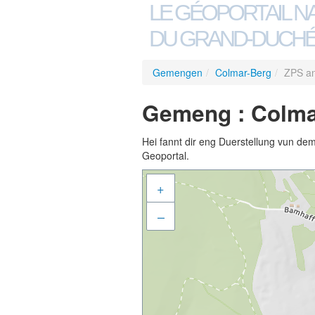
LE GÉOPORTAIL N
DU GRAND-DUCHÉ
Gemengen
/
Colmar-Berg
/
ZPS an
Gemeng : Colmar
Hei fannt dir eng Duerstellung vun de
Geoportal.
+
–