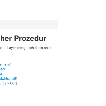
cher Prozedur
vum Layer brëngt Iech direkt an de
lgemeng)
sser)
G)
wirtschaft)
urpark Our)