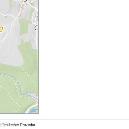
ëffentlecher Prozedur