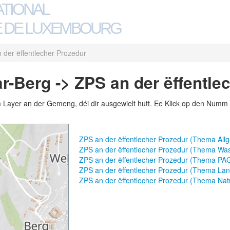
ATIONAL
 DE LUXEMBOURG
 der ëffentlecher Prozedur
-Berg -> ZPS an der ëffentle
m Layer an der Gemeng, déi dir ausgewielt hutt. Ee Klick op den Numm 
ZPS an der ëffentlecher Prozedur (Thema Al
ZPS an der ëffentlecher Prozedur (Thema Wa
ZPS an der ëffentlecher Prozedur (Thema PA
ZPS an der ëffentlecher Prozedur (Thema Land
ZPS an der ëffentlecher Prozedur (Thema Nat