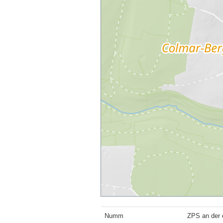
Numm
ZPS an der 