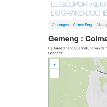
LE GÉOPORTAIL N
DU GRAND-DUCHÉ
Gemengen
/
Colmar-Berg
/
Ökolo
Gemeng : Colma
Hei fannt dir eng Duerstellung vun de
Geoportal.
+
–