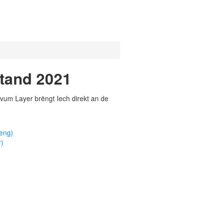
tand 2021
vum Layer brëngt Iech direkt an de
eng)
)