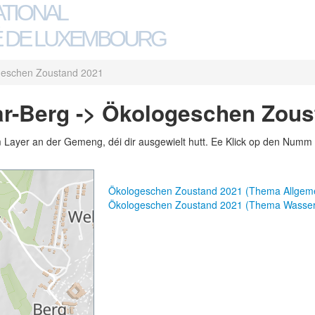
ATIONAL
 DE LUXEMBOURG
geschen Zoustand 2021
r-Berg -> Ökologeschen Zous
m Layer an der Gemeng, déi dir ausgewielt hutt. Ee Klick op den Numm 
Ökologeschen Zoustand 2021 (Thema Allgem
Ökologeschen Zoustand 2021 (Thema Wasser