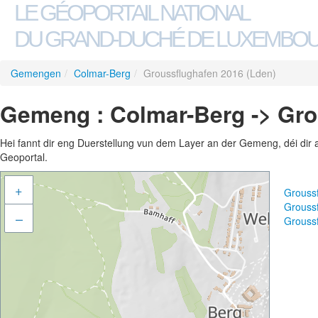
LE GÉOPORTAIL NATIONAL
DU GRAND-DUCHÉ DE LUXEMBO
Gemengen
/
Colmar-Berg
/
Groussflughafen 2016 (Lden)
Gemeng : Colmar-Berg -> Gro
Hei fannt dir eng Duerstellung vun dem Layer an der Gemeng, déi dir 
Geoportal.
+
Grouss
Grouss
–
Grouss