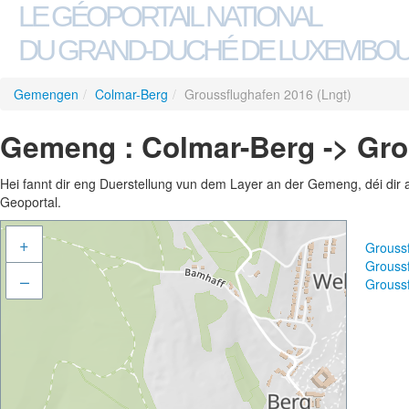
LE GÉOPORTAIL NATIONAL
DU GRAND-DUCHÉ DE LUXEMBO
Gemengen
/
Colmar-Berg
/
Groussflughafen 2016 (Lngt)
Gemeng : Colmar-Berg -> Gro
Hei fannt dir eng Duerstellung vun dem Layer an der Gemeng, déi dir 
Geoportal.
+
Grouss
Grouss
–
Grouss