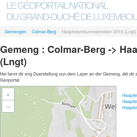
LE GÉOPORTAIL NATIONAL
DU GRAND-DUCHÉ DE LUXEMBO
Gemengen
/
Colmar-Berg
/
Haapteisenbunnsstrecken 2016 (Lngt)
Gemeng : Colmar-Berg -> Ha
(Lngt)
Hei fannt dir eng Duerstellung vun dem Layer an der Gemeng, déi dir 
Geoportal.
+
Haapte
Haapte
–
Haapte