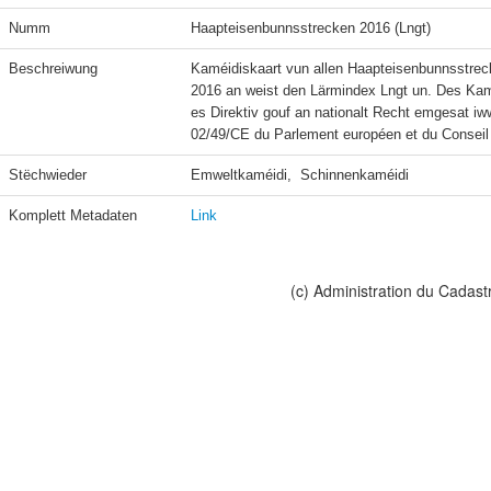
Numm
Haapteisenbunnsstrecken 2016 (Lngt)
Beschreiwung
Kaméidiskaart vun allen Haapteisenbunnsstreck
2016 an weist den Lärmindex Lngt un. Des Kam
es Direktiv gouf an nationalt Recht emgesat iww
02/49/CE du Parlement européen et du Conseil du
Stëchwieder
Emweltkaméidi,  Schinnenkaméidi
Komplett Metadaten
Link
(c) Administration du Cadast