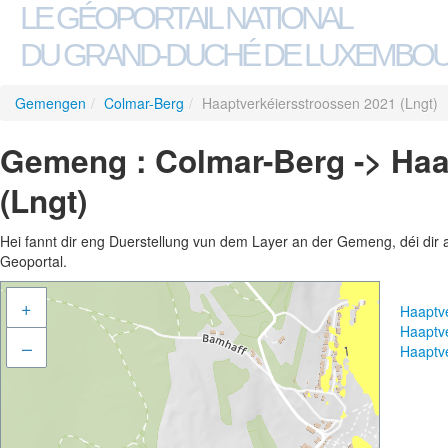
LE GÉOPORTAIL NATIONAL
DU GRAND-DUCHÉ DE LUXEMBO
Gemengen
/
Colmar-Berg
/
Haaptverkéiersstroossen 2021 (Lngt)
Gemeng : Colmar-Berg -> Haa
(Lngt)
Hei fannt dir eng Duerstellung vun dem Layer an der Gemeng, déi dir 
Geoportal.
+
Haaptv
Haaptv
–
Haaptv