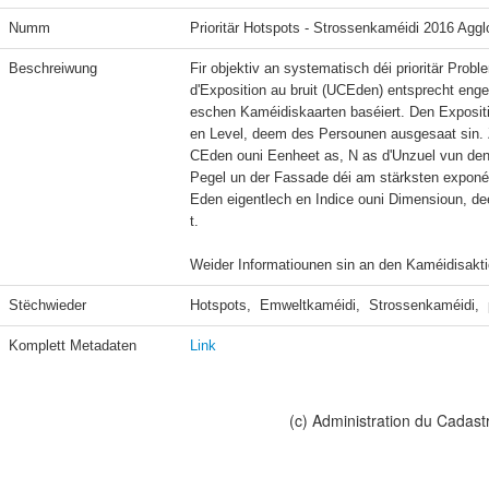
Numm
Prioritär Hotspots - Strossenkaméidi 2016 Agg
Beschreiwung
Fir objektiv an systematisch déi prioritär Probl
d'Exposition au bruit (UCEden) entsprecht e
eschen Kaméidiskaarten baséiert. Den Expositi
en Level, deem des Persounen ausgesaat sin. 
CEden ouni Eenheet as, N as d'Unzuel vun den
Pegel un der Fassade déi am stärksten exponéi
Eden eigentlech en Indice ouni Dimensioun, d
t.

Weider Informatiounen sin an den Kaméidisakt
Stëchwieder
Hotspots,  Emweltkaméidi,  Strossenkaméidi,  p
Komplett Metadaten
Link
(c) Administration du Cadast