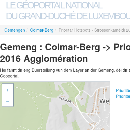
LE GÉOPORTAIL NATIONAL
DU GRAND-DUCHÉ DE LUXEMBO
Gemengen
/
Colmar-Berg
/
Prioritär Hotspots - Strossenkaméidi 
Gemeng : Colmar-Berg -> Prio
2016 Agglomération
Hei fannt dir eng Duerstellung vun dem Layer an der Gemeng, déi dir 
Geoportal.
+
Priorit
Priorit
–