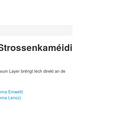
 Strossenkaméidi
vum Layer brëngt Iech direkt an de
hema Emwelt)
hema Lenoz)