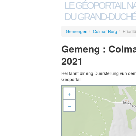
LE GÉOPORTAIL N
DU GRAND-DUCHÉ
Gemengen
/
Colmar-Berg
/
Priori
Gemeng : Colmar
2021
Hei fannt dir eng Duerstellung vun de
Geoportal.
+
–