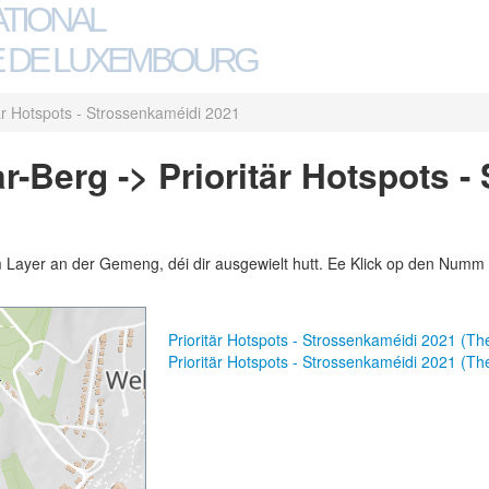
ATIONAL
 DE LUXEMBOURG
tär Hotspots - Strossenkaméidi 2021
-Berg -> Prioritär Hotspots -
m Layer an der Gemeng, déi dir ausgewielt hutt. Ee Klick op den Numm 
Prioritär Hotspots - Strossenkaméidi 2021 (T
Prioritär Hotspots - Strossenkaméidi 2021 (T