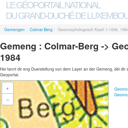
LE GÉOPORTAIL NATIONAL
DU GRAND-DUCHÉ DE LUXEMBO
Gemengen
/
Colmar-Berg
/
Geomorphologesch Kaart 1:100k, 198
Gemeng : Colmar-Berg -> Ge
1984
Hei fannt dir eng Duerstellung vun dem Layer an der Gemeng, déi dir 
Geoportal.
+
Geomor
Geomor
–