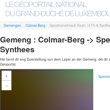
LE GÉOPORTAIL NATIONAL
DU GRAND-DUCHÉ DE LUXEMBO
Gemengen
/
Colmar-Berg
/
Spectrometresch Kaart, U-Th-K Synth
Gemeng : Colmar-Berg -> Spe
Synthees
Hei fannt dir eng Duerstellung vun dem Layer an der Gemeng, déi dir 
Geoportal.
+
Spectr
–